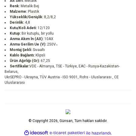
Alt Seri:
Metalik
Renk:
Metalik Bej
Malzeme:
Plastik
Yükseklik/Genişlik:
8,2/8,2
Derinlik:
4,8
Kutu/Koli Adeti:
12/120
Kutup:
Bir kutuplu, bir yollu
Anma Akım ln (AX):
10AX
Anma Gerilim Ue (V):
250V ̴
Montaj Şekli:
Sıvaaltı
Kablo Bağlantı:
Klipsli
Ürün Ağırlığı (Gr):
67,25
Sertifikalar:
VDE - Almanya, TSE - Türkiye, EAC - Rusya-Kazakistan-
Belarus,
UkrSEPRO - Ukrayna, TÜV Austria - ISO 9001, Rohs - Uluslararası , CE
Uluslararası
© Copyright 2026, Günsan, Tüm hakları saklıdır.
ile
ideasoft
e-