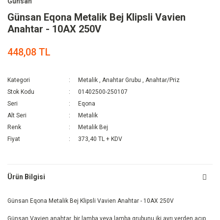
Günsan
Günsan Eqona Metalik Bej Klipsli Vavien
Anahtar - 10AX 250V
448,08 TL
Kategori
Metalik
,
Anahtar Grubu
,
Anahtar/Priz
Stok Kodu
01402500-250107
Seri
Eqona
Alt Seri
Metalik
Renk
Metalik Bej
Fiyat
373,40 TL + KDV
Ürün Bilgisi
Günsan Eqona Metalik Bej Klipsli Vavien Anahtar - 10AX 250V
Günsan Vavien anahtar, bir lamba veya lamba grubunu iki ayrı yerden açıp