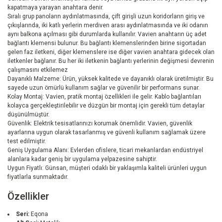
kapatmaya yarayan anahtara denir.
Sıralı grup panoların aydınlatmasında, çift girişli uzun koridorların giriş ve
çıkışlarında, iki katlı yerlerin merdiven arası aydınlatmasında ve iki odanın
aynı balkona açılması gibi durumlarda kullanılır. Vavien anahtarın üç adet
bağlantı klemensi bulunur. Bu bağlantı klemenslerinden birine sigortadan
gelen faz iletkeni, diğer klemenslere ise diğer vavien anahtara gidecek olan
iletkenler bağlanır. Bu her iki iletkenin bağlantı yerlerinin değişmesi devrenin
çalışmasını etkilemez
Dayanıklı Malzeme: Ürün, yüksek kalitede ve dayanıklı olarak üretilmiştir. Bu
sayede uzun ömürlü kullanım sağlar ve güvenilir bir performans sunar.
Kolay Montaj: Vavien, pratik montaj özellikleri ile gelir. Kablo bağlantıları
kolayca gerçekleştirilebilir ve düzgün bir montaj için gerekli tüm detaylar
düşünülmüştür.
Güvenlik: Elektrik tesisatlarınızı korumak önemlidir. Vavien, güvenlik
ayarlarına uygun olarak tasarlanmış ve güvenli kullanım sağlamak üzere
test edilmiştir.
Geniş Uygulama Alanı: Evlerden ofislere, ticari mekanlardan endüstriyel
alanlara kadar geniş bir uygulama yelpazesine sahiptir.
Uygun Fiyatlı: Günsan, müşteri odaklı bir yaklaşımla kaliteli ürünleri uygun
fiyatlarla sunmaktadır.
Özellikler
Seri:
Eqona