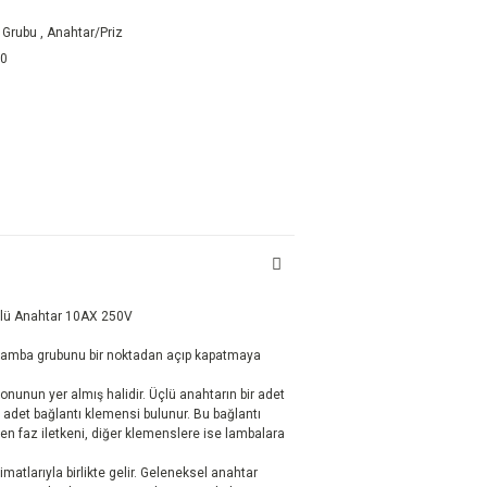
 Grubu
,
Anahtar/Priz
60
çlü Anahtar 10AX 250V
lamba grubunu bir noktadan açıp kapatmaya
onunun yer almış halidir. Üçlü anahtarın bir adet
t adet bağlantı klemensi bulunur. Bu bağlantı
en faz iletkeni, diğer klemenslere ise lambalara
matlarıyla birlikte gelir. Geleneksel anahtar