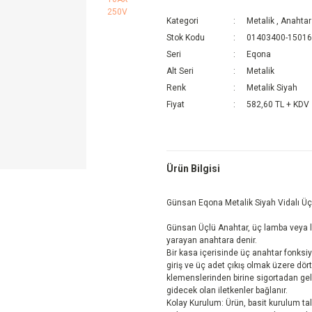
Kategori
Metalik
,
Anahtar
Stok Kodu
01403400-1501
Seri
Eqona
Alt Seri
Metalik
Renk
Metalik Siyah
Fiyat
582,60 TL + KDV
Ürün Bilgisi
Günsan Eqona Metalik Siyah Vidalı Ü
Günsan Üçlü Anahtar, üç lamba veya 
yarayan anahtara denir.
Bir kasa içerisinde üç anahtar fonksiy
giriş ve üç adet çıkış olmak üzere dör
klemenslerinden birine sigortadan gel
gidecek olan iletkenler bağlanır.
Kolay Kurulum: Ürün, basit kurulum tali