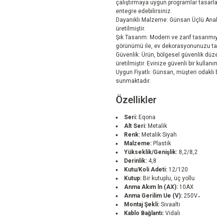
çalıştırmaya uygun programlar tasarla
entegre edebilirsiniz.
Dayanıklı Malzeme: Günsan Üçlü Anah
üretilmiştir.
Şık Tasarım: Modern ve zarif tasarımı
görünümü ile, ev dekorasyonunuzu t
Güvenlik: Ürün, bölgesel güvenlik dü
üretilmiştir. Evinize güvenli bir kullan
Uygun Fiyatlı: Günsan, müşteri odaklı bi
sunmaktadır.
Özellikler
Seri:
Eqona
Alt Seri:
Metalik
Renk:
Metalik Siyah
Malzeme:
Plastik
Yükseklik/Genişlik:
8,2/8,2
Derinlik:
4,8
Kutu/Koli Adeti:
12/120
Kutup:
Bir kutuplu, üç yollu
Anma Akım ln (AX):
10AX
Anma Gerilim Ue (V):
250V ̴
Montaj Şekli:
Sıvaaltı
Kablo Bağlantı:
Vidalı