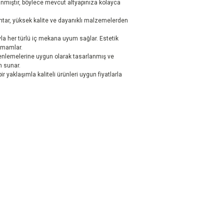
nmıştır, böylece mevcut altyapınıza kolayca
tar, yüksek kalite ve dayanıklı malzemelerden
yla her türlü iç mekana uyum sağlar. Estetik
amamlar.
zenlemelerine uygun olarak tasarlanmış ve
ım sunar.
r yaklaşımla kaliteli ürünleri uygun fiyatlarla