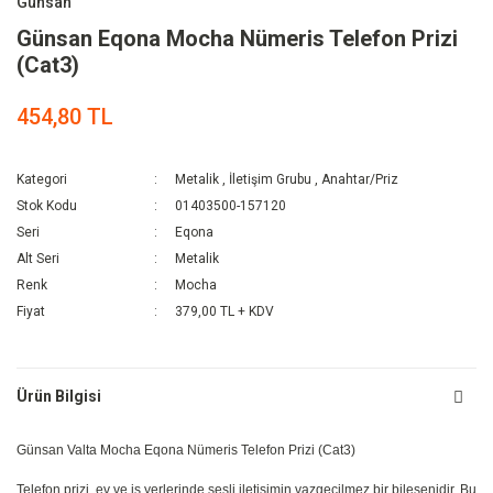
Günsan
Günsan Eqona Mocha Nümeris Telefon Prizi
(Cat3)
454,80 TL
Kategori
Metalik
,
İletişim Grubu
,
Anahtar/Priz
Stok Kodu
01403500-157120
Seri
Eqona
Alt Seri
Metalik
Renk
Mocha
Fiyat
379,00 TL + KDV
Ürün Bilgisi
Günsan Valta Mocha Eqona Nümeris Telefon Prizi (Cat3)
Telefon prizi, ev ve iş yerlerinde sesli iletişimin vazgeçilmez bir bileşenidir. Bu