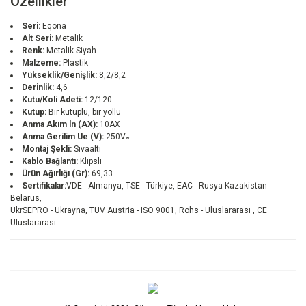
Özellikler
Seri:
Eqona
Alt Seri:
Metalik
Renk:
Metalik Siyah
Malzeme:
Plastik
Yükseklik/Genişlik:
8,2/8,2
Derinlik:
4,6
Kutu/Koli Adeti:
12/120
Kutup:
Bir kutuplu, bir yollu
Anma Akım ln (AX):
10AX
Anma Gerilim Ue (V):
250V ̴
Montaj Şekli:
Sıvaaltı
Kablo Bağlantı:
Klipsli
Ürün Ağırlığı (Gr):
69,33
Sertifikalar:
VDE - Almanya, TSE - Türkiye, EAC - Rusya-Kazakistan-
Belarus,
UkrSEPRO - Ukrayna, TÜV Austria - ISO 9001, Rohs - Uluslararası , CE
Uluslararası