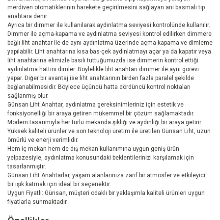
merdiven otomatiklerinin harekete geçirilmesini sağlayan ani basmalı tip
anahtara denir.
Ayrıca bir dimmer ile kullanılarak aydınlatma seviyesi kontrolünde kullanılır.
Dimmer ile açma-kapama ve aydınlatma seviyesi kontrol edilirken dimmere
bağlı liht anahtar ile de aynı aydınlatma üzerinde açma-kapama ve dimleme
yapılabilir. Liht anahtarına kısa bas-çek aydınlatmayı açar ya da kapatır veya
liht anahtarına elimizle basılı tuttuğumuzda ise dimmerin kontrol ettiği
aydınlatma hattını dimler. Böylelikle liht anahtarı dimmer ile aynı görevi
yapar. Diğer bir avantaj ise liht anahtarının birden fazla paralel şekilde
bağlanabilmesidir. Böylece üçüncü hatta dördüncü kontrol noktaları
sağlanmış olur.
Günsan Liht Anahtar, aydınlatma gereksinimleriniz için estetik ve
fonksiyonelliği bir araya getiren mükemmel bir çözüm sağlamaktadır.
Modern tasarımıyla her türlü mekanda şıklığı ve aydınlığı bir araya getirir.
Yüksek kaliteli ürünler ve son teknoloji üretim ile üretilen Günsan Liht, uzun
ömürlü ve enerji verimlidir.
Hem iç mekan hem de dış mekan kullanımına uygun geniş ürün
yelpazesiyle, aydınlatma konusundaki beklentilerinizi karşılamak için
tasarlanmıştır.
Günsan Liht Anahtarlar, yaşam alanlarınıza zarif bir atmosfer ve etkileyici
bir ışık katmak için ideal bir seçenektir.
Uygun Fiyatlı: Günsan, müşteri odaklı bir yaklaşımla kaliteli ürünleri uygun
fiyatlarla sunmaktadır.