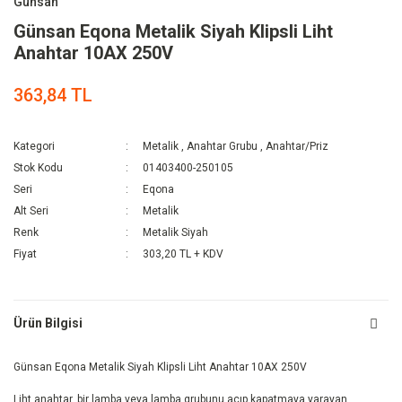
Günsan
Günsan Eqona Metalik Siyah Klipsli Liht
Anahtar 10AX 250V
363,84 TL
Kategori
Metalik
,
Anahtar Grubu
,
Anahtar/Priz
Stok Kodu
01403400-250105
Seri
Eqona
Alt Seri
Metalik
Renk
Metalik Siyah
Fiyat
303,20 TL + KDV
Ürün Bilgisi
Günsan Eqona Metalik Siyah Klipsli Liht Anahtar 10AX 250V
Liht anahtar, bir lamba veya lamba grubunu açıp kapatmaya yarayan