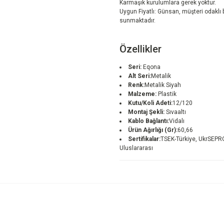
Karmaşık kurulumlara gerek yoktur.
Uygun Fiyatlı: Günsan, müşteri odaklı bi
sunmaktadır.
Özellikler
Seri:
Eqona
Alt Seri:
Metalik
Renk:
Metalik Siyah
Malzeme:
Plastik
Kutu/Koli Adeti:
12/120
Montaj Şekli:
Sıvaaltı
Kablo Bağlantı:
Vidalı
Ürün Ağırlığı (Gr):
60,66
Sertifikalar:
TSEK-Türkiye, UkrSEPRO
Uluslararası