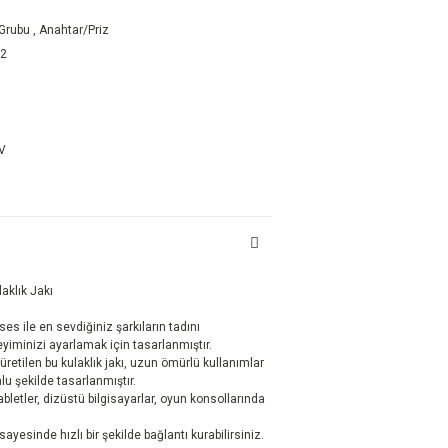
 Grubu
,
Anahtar/Priz
22
DV
aklık Jakı
s ile en sevdiğiniz şarkıların tadını
neyiminizi ayarlamak için tasarlanmıştır.
üretilen bu kulaklık jakı, uzun ömürlü kullanımlar
mlu şekilde tasarlanmıştır.
abletler, dizüstü bilgisayarlar, oyun konsollarında
sayesinde hızlı bir şekilde bağlantı kurabilirsiniz.