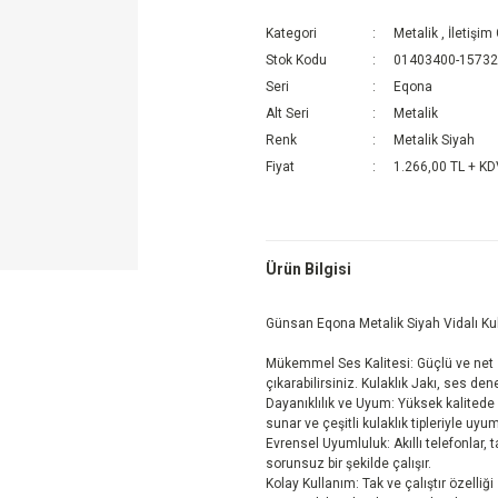
Kategori
Metalik
,
İletişim
Stok Kodu
01403400-1573
Seri
Eqona
Alt Seri
Metalik
Renk
Metalik Siyah
Fiyat
1.266,00 TL + K
Ürün Bilgisi
Günsan Eqona Metalik Siyah Vidalı Kul
Mükemmel Ses Kalitesi: Güçlü ve net se
çıkarabilirsiniz. Kulaklık Jakı, ses de
Dayanıklılık ve Uyum: Yüksek kalitede 
sunar ve çeşitli kulaklık tipleriyle uyu
Evrensel Uyumluluk: Akıllı telefonlar, t
sorunsuz bir şekilde çalışır.
Kolay Kullanım: Tak ve çalıştır özelliği 