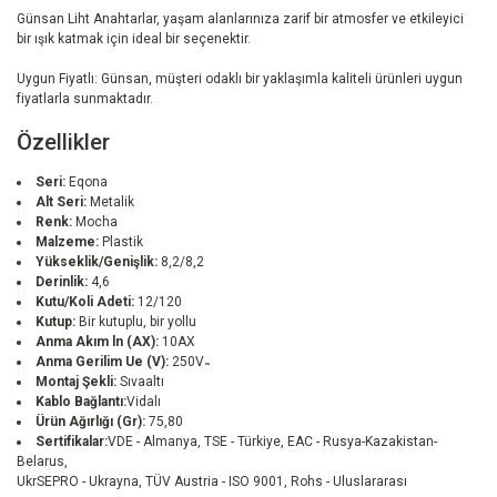
Günsan Liht Anahtarlar, yaşam alanlarınıza zarif bir atmosfer ve etkileyici
bir ışık katmak için ideal bir seçenektir.
Uygun Fiyatlı: Günsan, müşteri odaklı bir yaklaşımla kaliteli ürünleri uygun
fiyatlarla sunmaktadır.
Özellikler
Seri:
Eqona
Alt Seri:
Metalik
Renk:
Mocha
Malzeme:
Plastik
Yükseklik/Genişlik:
8,2/8,2
Derinlik:
4,6
Kutu/Koli Adeti:
12/120
Kutup:
Bir kutuplu, bir yollu
Anma Akım ln (AX):
10AX
Anma Gerilim Ue (V):
250V ̴
Montaj Şekli:
Sıvaaltı
Kablo Bağlantı:
Vidalı
Ürün Ağırlığı (Gr):
75,80
Sertifikalar:
VDE - Almanya, TSE - Türkiye, EAC - Rusya-Kazakistan-
Belarus,
UkrSEPRO - Ukrayna, TÜV Austria - ISO 9001, Rohs - Uluslararası