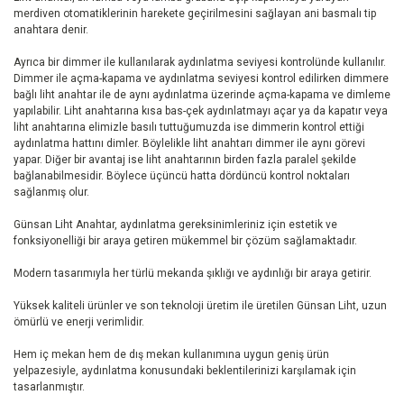
merdiven otomatiklerinin harekete geçirilmesini sağlayan ani basmalı tip
anahtara denir.
Ayrıca bir dimmer ile kullanılarak aydınlatma seviyesi kontrolünde kullanılır.
Dimmer ile açma-kapama ve aydınlatma seviyesi kontrol edilirken dimmere
bağlı liht anahtar ile de aynı aydınlatma üzerinde açma-kapama ve dimleme
yapılabilir. Liht anahtarına kısa bas-çek aydınlatmayı açar ya da kapatır veya
liht anahtarına elimizle basılı tuttuğumuzda ise dimmerin kontrol ettiği
aydınlatma hattını dimler. Böylelikle liht anahtarı dimmer ile aynı görevi
yapar. Diğer bir avantaj ise liht anahtarının birden fazla paralel şekilde
bağlanabilmesidir. Böylece üçüncü hatta dördüncü kontrol noktaları
sağlanmış olur.
Günsan Liht Anahtar, aydınlatma gereksinimleriniz için estetik ve
fonksiyonelliği bir araya getiren mükemmel bir çözüm sağlamaktadır.
Modern tasarımıyla her türlü mekanda şıklığı ve aydınlığı bir araya getirir.
Yüksek kaliteli ürünler ve son teknoloji üretim ile üretilen Günsan Liht, uzun
ömürlü ve enerji verimlidir.
Hem iç mekan hem de dış mekan kullanımına uygun geniş ürün
yelpazesiyle, aydınlatma konusundaki beklentilerinizi karşılamak için
tasarlanmıştır.