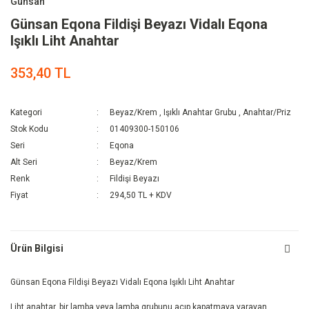
Günsan
Günsan Eqona Fildişi Beyazı Vidalı Eqona
Işıklı Liht Anahtar
353,40 TL
Kategori
Beyaz/Krem
,
Işıklı Anahtar Grubu
,
Anahtar/Priz
Stok Kodu
01409300-150106
Seri
Eqona
Alt Seri
Beyaz/Krem
Renk
Fildişi Beyazı
Fiyat
294,50 TL + KDV
Ürün Bilgisi
Günsan Eqona Fildişi Beyazı Vidalı Eqona Işıklı Liht Anahtar
Liht anahtar, bir lamba veya lamba grubunu açıp kapatmaya yarayan