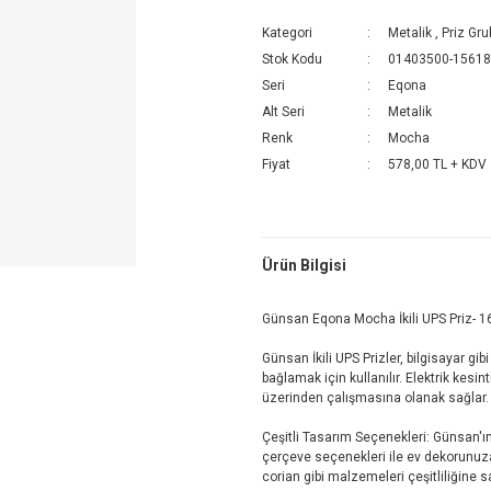
Kategori
Metalik
,
Priz Gru
Stok Kodu
01403500-1561
Seri
Eqona
Alt Seri
Metalik
Renk
Mocha
Fiyat
578,00 TL + KDV
Ürün Bilgisi
Günsan Eqona Mocha İkili UPS Priz- 16
Günsan İkili UPS Prizler, bilgisayar gi
bağlamak için kullanılır. Elektrik kes
üzerinden çalışmasına olanak sağlar.
Çeşitli Tasarım Seçenekleri: Günsan'ın 
çerçeve seçenekleri ile ev dekorunuz
corian gibi malzemeleri çeşitliliğine sa