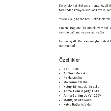
Kolay Montaj: Gelişmiş montaj özellikle
tarafından kolayca kurulabilir ve kullanı
Yüksek Güç Kapasitesi: Teknik olarak 
Güvenli Bağlantı: İki kutuplu ve vidalıı 
şekilde bağlantı yapmanızı sağlar.
Uygun Fiyatlı: Günsan, müşteri odaklı bi
sunmaktadır.
Özellikler
Seri:
Eqona
Alt Seri:
Metalik
Renk:
Mocha
Malzeme:
Plastik
Kutup:
Bir kutuplu, bir yollu
Anma Akım ln (AX):
10AX
Anma Gerilim Ue (V):
250V ̴
Montaj Şekli:
Sıvaaltı
Kablo Bağlantı:
Vidalı