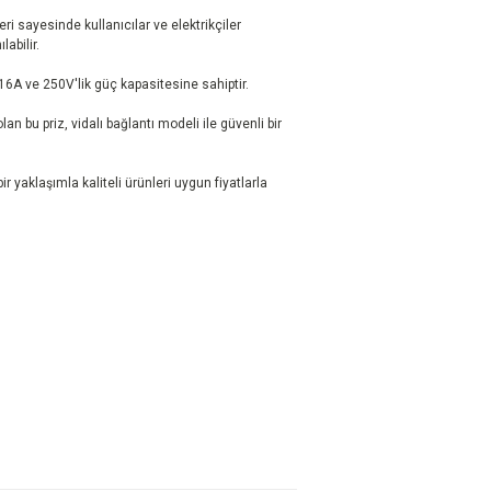
ri sayesinde kullanıcılar ve elektrikçiler
labilir.
16A ve 250V'lik güç kapasitesine sahiptir.
olan bu priz, vidalı bağlantı modeli ile güvenli bir
r yaklaşımla kaliteli ürünleri uygun fiyatlarla