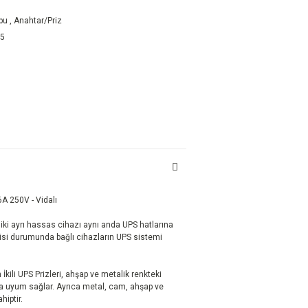
bu
,
Anahtar/Priz
85
A 250V - Vidalı
bi iki ayrı hassas cihazı aynı anda UPS hatlarına
intisi durumunda bağlı cihazların UPS sistemi
İkili UPS Prizleri, ahşap ve metalik renkteki
a uyum sağlar. Ayrıca metal, cam, ahşap ve
hiptir.