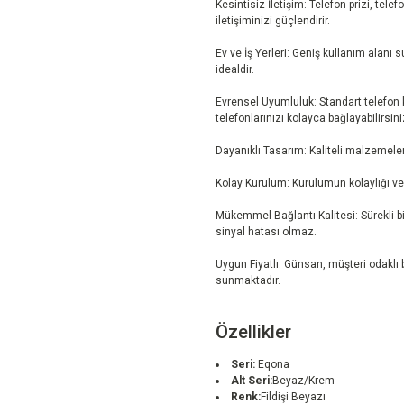
Kesintisiz İletişim: Telefon prizi, tel
iletişiminizi güçlendirir.
Ev ve İş Yerleri: Geniş kullanım alanı su
idealdir.
Evrensel Uyumluluk: Standart telefon 
telefonlarınızı kolayca bağlayabilirsini
Dayanıklı Tasarım: Kaliteli malzemeler
Kolay Kurulum: Kurulumun kolaylığı ve 
Mükemmel Bağlantı Kalitesi: Sürekli bir
sinyal hatası olmaz.
Uygun Fiyatlı: Günsan, müşteri odaklı b
sunmaktadır.
Özellikler
Seri:
Eqona
Alt Seri:
Beyaz/Krem
Renk:
Fildişi Beyazı