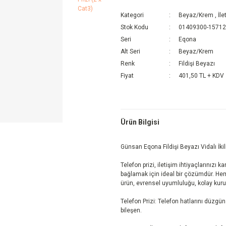
Kategori
Beyaz/Krem
,
İl
Stok Kodu
01409300-1571
Seri
Eqona
Alt Seri
Beyaz/Krem
Renk
Fildişi Beyazı
Fiyat
401,50 TL + KDV
Ürün Bilgisi
Günsan Eqona Fildişi Beyazı Vidalı İkil
Telefon prizi, iletişim ihtiyaçlarınızı 
bağlamak için ideal bir çözümdür. Hem
ürün, evrensel uyumluluğu, kolay kurul
Telefon Prizi: Telefon hatlarını düzgün
bileşen.