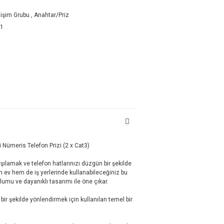
etişim Grubu
,
Anahtar/Priz
21
i Nümeris Telefon Prizi (2 x Cat3)
karşılamak ve telefon hatlarınızı düzgün bir şekilde
 ev hem de iş yerlerinde kullanabileceğiniz bu
umu ve dayanıklı tasarımı ile öne çıkar.
 bir şekilde yönlendirmek için kullanılan temel bir