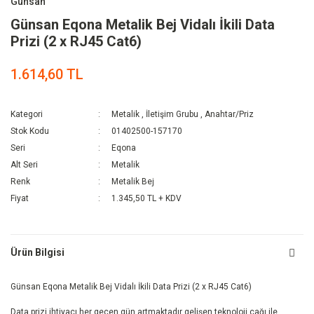
Günsan
Günsan Eqona Metalik Bej Vidalı İkili Data
Prizi (2 x RJ45 Cat6)
1.614,60 TL
Kategori
Metalik
,
İletişim Grubu
,
Anahtar/Priz
Stok Kodu
01402500-157170
Seri
Eqona
Alt Seri
Metalik
Renk
Metalik Bej
Fiyat
1.345,50 TL + KDV
Ürün Bilgisi
Günsan Eqona Metalik Bej Vidalı İkili Data Prizi (2 x RJ45 Cat6)
Data prizi ihtiyacı her geçen gün artmaktadır gelişen teknoloji çağı ile