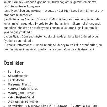
kaldırır. Yüksek kalitedeki görüntüyü, HDMI bağlantısı gerektiren cihaza,
görüntü kalitesini koruyarak
taşır. Type A bağlantı noktası mevcuttur. HDMI High Speed with Ethernet v1.4
standardını destekler
Çeşitli Kullanım Alanları : Günsan HDMI prizi, hem ev hem de iş yerlerinde
kullanım için uygundur. Evlerde telefon hatları için mükemmel bir seçenek
sunarken, ofislerde de profesyonel iletişimi oluşturmak için kusursuz bir
şekilde çalışmaktadır.
Uygun Fiyatlı: Günsan, müşteri odaklı bir yaklaşımla kaliteli ürünleri uygun
fiyatlarla sunmaktadır.
Güvenilir Performans: Günsan'ın tarihsel deneyimi ve kalite standartları, bu
ürünün güvenilir ve sürekli performans sunacağını garanti etmektedir.
Özellikler
Seri:
Eqona
Alt Seri:
Metalik
Renk:
Mocha
Malzeme:
Plastik
Kutu/Koli Adeti:
12/120
Montaj Şekli:
Sıvaaltı
Kablo Bağlantı:
Vidalı
Ürün Ağırlığı (Gr):
60,66
Sertifikalar:
TSEK-Türkiye, UkrSEPRO - Ukrayna, TÜV Austria-ISO 9001,