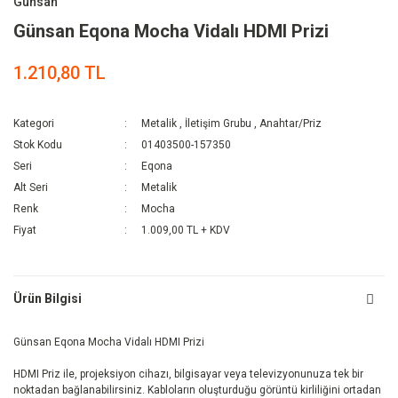
Günsan
Günsan Eqona Mocha Vidalı HDMI Prizi
1.210,80 TL
Kategori
Metalik
,
İletişim Grubu
,
Anahtar/Priz
Stok Kodu
01403500-157350
Seri
Eqona
Alt Seri
Metalik
Renk
Mocha
Fiyat
1.009,00 TL + KDV
Ürün Bilgisi
Günsan Eqona Mocha Vidalı HDMI Prizi
HDMI Priz ile, projeksiyon cihazı, bilgisayar veya televizyonunuza tek bir
noktadan bağlanabilirsiniz. Kabloların oluşturduğu görüntü kirliliğini ortadan