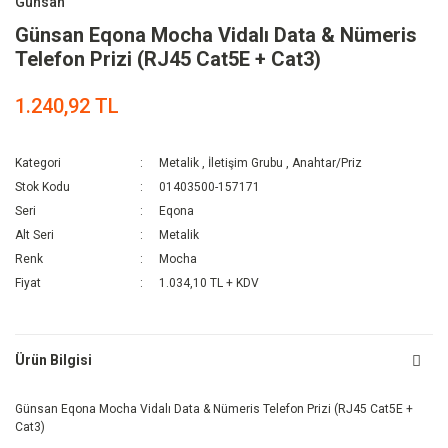
Günsan
Günsan Eqona Mocha Vidalı Data & Nümeris
Telefon Prizi (RJ45 Cat5E + Cat3)
1.240,92 TL
Kategori
Metalik
,
İletişim Grubu
,
Anahtar/Priz
Stok Kodu
01403500-157171
Seri
Eqona
Alt Seri
Metalik
Renk
Mocha
Fiyat
1.034,10 TL + KDV
Ürün Bilgisi
Günsan Eqona Mocha Vidalı Data & Nümeris Telefon Prizi (RJ45 Cat5E +
Cat3)