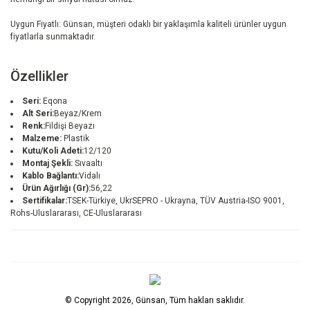
Uygun Fiyatlı: Günsan, müşteri odaklı bir yaklaşımla kaliteli ürünler uygun
fiyatlarla sunmaktadır.
Özellikler
Seri:
Eqona
Alt Seri:
Beyaz/Krem
Renk:
Fildişi Beyazı
Malzeme:
Plastik
Kutu/Koli Adeti:
12/120
Montaj Şekli:
Sıvaaltı
Kablo Bağlantı:
Vidalı
Ürün Ağırlığı (Gr):
56,22
Sertifikalar:
TSEK-Türkiye, UkrSEPRO - Ukrayna, TÜV Austria-ISO 9001,
Rohs-Uluslararası, CE-Uluslararası
© Copyright 2026, Günsan, Tüm hakları saklıdır.