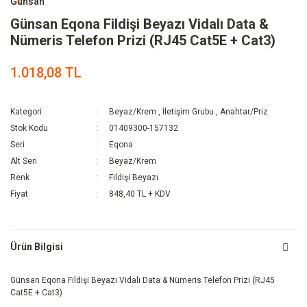
Günsan
Günsan Eqona Fildişi Beyazı Vidalı Data &
Nümeris Telefon Prizi (RJ45 Cat5E + Cat3)
1.018,08 TL
Kategori
Beyaz/Krem
,
İletişim Grubu
,
Anahtar/Priz
Stok Kodu
01409300-157132
Seri
Eqona
Alt Seri
Beyaz/Krem
Renk
Fildişi Beyazı
Fiyat
848,40 TL + KDV
Ürün Bilgisi
Günsan Eqona Fildişi Beyazı Vidalı Data & Nümeris Telefon Prizi (RJ45
Cat5E + Cat3)