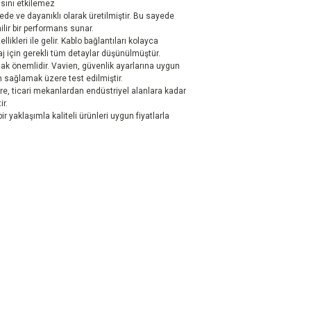
sını etkilemez
de ve dayanıklı olarak üretilmiştir. Bu sayede
lir bir performans sunar.
likleri ile gelir. Kablo bağlantıları kolayca
taj için gerekli tüm detaylar düşünülmüştür.
umak önemlidir. Vavien, güvenlik ayarlarına uygun
m sağlamak üzere test edilmiştir.
re, ticari mekanlardan endüstriyel alanlara kadar
ir.
r yaklaşımla kaliteli ürünleri uygun fiyatlarla