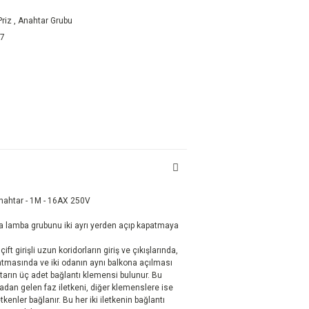
riz
,
Anahtar Grubu
07
ahtar - 1M - 16AX 250V
a lamba grubunu iki ayrı yerden açıp kapatmaya
ft girişli uzun koridorların giriş ve çıkışlarında,
nlatmasında ve iki odanın aynı balkona açılması
htarın üç adet bağlantı klemensi bulunur. Bu
adan gelen faz iletkeni, diğer klemenslere ise
kenler bağlanır. Bu her iki iletkenin bağlantı