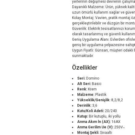
yerlerinin değişmesi devrenin çalışma
Dayanıklı Malzeme: Ürün, yüksek kalite
uzun ömürlü kullanım sağlar ve güveni
Kolay Montaj: Vavien, pratik montaj özel
gerçekleştirilebilir ve düzgün bir mon
Güvenlik: Elektrik tesisatlarınızı kor
olarak tasarlanmış ve güvenli kullanı
Geniş Uygulama Alanı: Evlerden ofisle
geniş bir uygulama yelpazesine sahipt
Uygun Fiyatlı: Günsan, müşteri odaklı bi
sunmaktadır.
Özellikler
Seri:
Domino
Alt Seri:
Basic
Renk:
Krem
Malzeme:
Plastik
Yükseklik/Genişlik:
8,2/8,2
Derinlik:
3,6
Kutu/Koli Adeti:
20/240
Kutup:
Bir kutuplu, iki yollu
Anma Akım ln (AX):
16AX
Anma Gerilim Ue (V):
250V ̴
Montaj Şekli:
Sıvaaltı