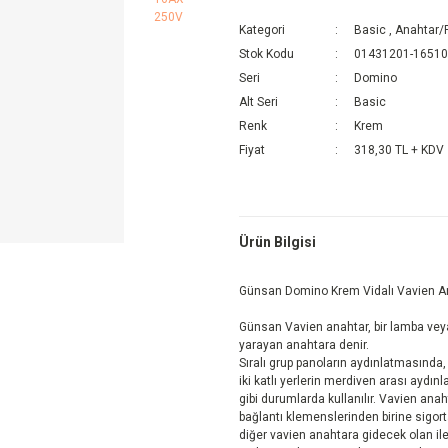
Kategori
Basic
,
Anahtar/P
Stok Kodu
01431201-1651
Seri
Domino
Alt Seri
Basic
Renk
Krem
Fiyat
318,30 TL + KDV
Ürün Bilgisi
Günsan Domino Krem Vidalı Vavien An
Günsan Vavien anahtar, bir lamba vey
yarayan anahtara denir.
Sıralı grup panoların aydınlatmasında, çi
iki katlı yerlerin merdiven arası aydı
gibi durumlarda kullanılır. Vavien ana
bağlantı klemenslerinden birine sigort
diğer vavien anahtara gidecek olan ilet