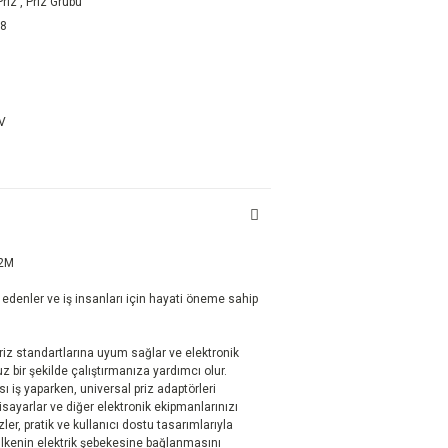
riz
,
Priz Grubu
78
DV
 2M
t edenler ve iş insanları için hayati öneme sahip
 priz standartlarına uyum sağlar ve elektronik
 bir şekilde çalıştırmanıza yardımcı olur.
ı iş yaparken, universal priz adaptörleri
isayarlar ve diğer elektronik ekipmanlarınızı
zler, pratik ve kullanıcı dostu tasarımlarıyla
 ülkenin elektrik şebekesine bağlanmasını