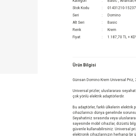
Kategori
Basic
,
Anahtar/P
Stok Kodu
01431210-1523
Seri
Domino
Alt Seri
Basic
Renk
Krem
Fiyat
1.187,70 TL + K
Ürün Bilgisi
Günsan Domino Krem Universal Priz,
Universal prizler, uluslararası seyaha
çok yönlü elektrik adaptörlerdir.
Bu adaptörler, farklı ülkelerin elektrik
cihazlarınızı dünya genelinde sorunsuz
Seyahatiniz sırasında veya uluslararas
sayesinde mobil cihazlar, dizüstü bilg
güvenle kullanabilirsiniz. Universal pri
elektronik cihazlarınızın herhangi bir