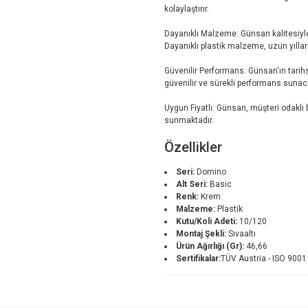
kolaylaştırır.
Dayanıklı Malzeme: Günsan kalitesiyle
Dayanıklı plastik malzeme, uzun yılla
Güvenilir Performans: Günsan'ın tarihs
güvenilir ve sürekli performans sunac
Uygun Fiyatlı: Günsan, müşteri odaklı bi
sunmaktadır.
Özellikler
Seri:
Domino
Alt Seri:
Basic
Renk:
Krem
Malzeme:
Plastik
Kutu/Koli Adeti:
10/120
Montaj Şekli:
Sıvaaltı
Ürün Ağırlığı (Gr):
46,66
Sertifikalar:
TÜV Austria - ISO 9001