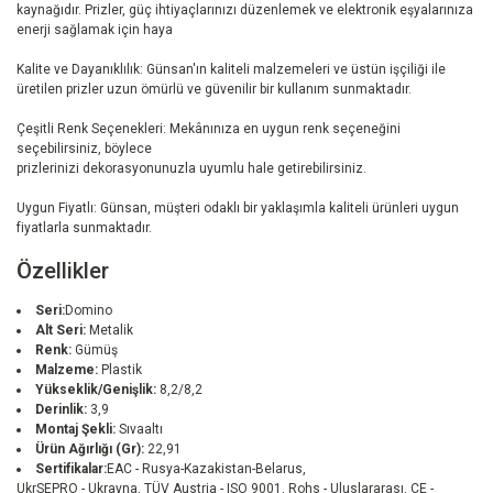
kaynağıdır. Prizler, güç ihtiyaçlarınızı düzenlemek ve elektronik eşyalarınıza
enerji sağlamak için haya
Kalite ve Dayanıklılık: Günsan'ın kaliteli malzemeleri ve üstün işçiliği ile
üretilen prizler uzun ömürlü ve güvenilir bir kullanım sunmaktadır.
Çeşitli Renk Seçenekleri: Mekânınıza en uygun renk seçeneğini
seçebilirsiniz, böylece
prizlerinizi dekorasyonunuzla uyumlu hale getirebilirsiniz.
Uygun Fiyatlı: Günsan, müşteri odaklı bir yaklaşımla kaliteli ürünleri uygun
fiyatlarla sunmaktadır.
Özellikler
Seri:
Domino
Alt Seri:
Metalik
Renk:
Gümüş
Malzeme:
Plastik
Yükseklik/Genişlik:
8,2/8,2
Derinlik:
3,9
Montaj Şekli:
Sıvaaltı
Ürün Ağırlığı (Gr):
22,91
Sertifikalar:
EAC - Rusya-Kazakistan-Belarus,
UkrSEPRO - Ukrayna, TÜV Austria - ISO 9001, Rohs - Uluslararası, CE -