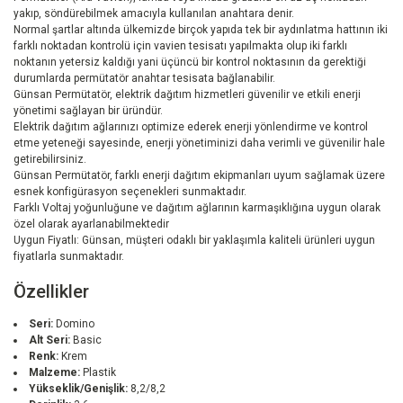
yakıp, söndürebilmek amacıyla kullanılan anahtara denir.
Normal şartlar altında ülkemizde birçok yapıda tek bir aydınlatma hattının iki
farklı noktadan kontrolü için vavien tesisatı yapılmakta olup iki farklı
noktanın yetersiz kaldığı yani üçüncü bir kontrol noktasının da gerektiği
durumlarda permütatör anahtar tesisata bağlanabilir.
Günsan Permütatör, elektrik dağıtım hizmetleri güvenilir ve etkili enerji
yönetimi sağlayan bir üründür.
Elektrik dağıtım ağlarınızı optimize ederek enerji yönlendirme ve kontrol
etme yeteneği sayesinde, enerji yönetiminizi daha verimli ve güvenilir hale
getirebilirsiniz.
Günsan Permütatör, farklı enerji dağıtım ekipmanları uyum sağlamak üzere
esnek konfigürasyon seçenekleri sunmaktadır.
Farklı Voltaj yoğunluğune ve dağıtım ağlarının karmaşıklığına uygun olarak
özel olarak ayarlanabilmektedir
Uygun Fiyatlı: Günsan, müşteri odaklı bir yaklaşımla kaliteli ürünleri uygun
fiyatlarla sunmaktadır.
Özellikler
Seri:
Domino
Alt Seri:
Basic
Renk:
Krem
Malzeme:
Plastik
Yükseklik/Genişlik:
8,2/8,2