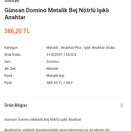
Günsan
Günsan Domino Metalik Bej Nötrlü Işıklı
Anahtar
586,20 TL
Kategori
Metalik
,
Anahtar/Priz
,
Işıklı Anahtar Grubu
Stok Kodu
01432501-165324
Seri
Domino
Alt Seri
Metalik
Renk
Metalik Bej
Fiyat
488,50 TL + KDV
Ürün Bilgisi
Günsan Domino Metalik Bej Nötrlü Işıklı Anahtar
Anahtarlar, elektrik devrelerindeki akımı kesmeye ya da akımın bir