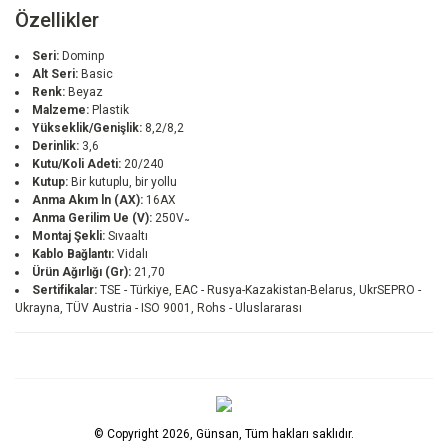
Özellikler
Seri:
Dominp
Alt Seri:
Basic
Renk:
Beyaz
Malzeme:
Plastik
Yükseklik/Genişlik:
8,2/8,2
Derinlik:
3,6
Kutu/Koli Adeti:
20/240
Kutup:
Bir kutuplu, bir yollu
Anma Akım ln (AX):
16AX
Anma Gerilim Ue (V):
250V ̴
Montaj Şekli:
Sıvaaltı
Kablo Bağlantı:
Vidalı
Ürün Ağırlığı (Gr):
21,70
Sertifikalar:
TSE - Türkiye, EAC - Rusya-Kazakistan-Belarus, UkrSEPRO -
Ukrayna, TÜV Austria - ISO 9001, Rohs - Uluslararası
© Copyright 2026, Günsan, Tüm hakları saklıdır.