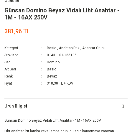
Günsan
Günsan Domino Beyaz Vidalı Liht Anahtar -
1M - 16AX 250V
381,96 TL
Kategori
Basic
,
Anahtar/Priz
,
Anahtar Grubu
Stok Kodu
01431101-165105
Seri
Domino
Alt Seri
Basic
Renk
Beyaz
Fiyat
318,30 TL + KDV
Ürün Bilgisi
Günsan Domino Beyaz Vidalı Liht Anahtar - 1M - 16AX 250V
Liht anahtar, bir lamba veya lamba grubunu açıp kapatmaya yarayan