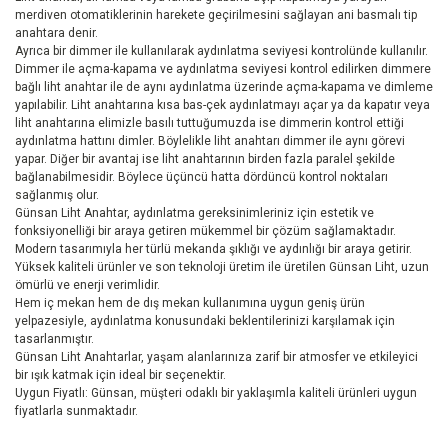
merdiven otomatiklerinin harekete geçirilmesini sağlayan ani basmalı tip
anahtara denir.
Ayrıca bir dimmer ile kullanılarak aydınlatma seviyesi kontrolünde kullanılır.
Dimmer ile açma-kapama ve aydınlatma seviyesi kontrol edilirken dimmere
bağlı liht anahtar ile de aynı aydınlatma üzerinde açma-kapama ve dimleme
yapılabilir. Liht anahtarına kısa bas-çek aydınlatmayı açar ya da kapatır veya
liht anahtarına elimizle basılı tuttuğumuzda ise dimmerin kontrol ettiği
aydınlatma hattını dimler. Böylelikle liht anahtarı dimmer ile aynı görevi
yapar. Diğer bir avantaj ise liht anahtarının birden fazla paralel şekilde
bağlanabilmesidir. Böylece üçüncü hatta dördüncü kontrol noktaları
sağlanmış olur.
Günsan Liht Anahtar, aydınlatma gereksinimleriniz için estetik ve
fonksiyonelliği bir araya getiren mükemmel bir çözüm sağlamaktadır.
Modern tasarımıyla her türlü mekanda şıklığı ve aydınlığı bir araya getirir.
Yüksek kaliteli ürünler ve son teknoloji üretim ile üretilen Günsan Liht, uzun
ömürlü ve enerji verimlidir.
Hem iç mekan hem de dış mekan kullanımına uygun geniş ürün
yelpazesiyle, aydınlatma konusundaki beklentilerinizi karşılamak için
tasarlanmıştır.
Günsan Liht Anahtarlar, yaşam alanlarınıza zarif bir atmosfer ve etkileyici
bir ışık katmak için ideal bir seçenektir.
Uygun Fiyatlı: Günsan, müşteri odaklı bir yaklaşımla kaliteli ürünleri uygun
fiyatlarla sunmaktadır.