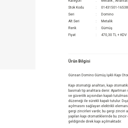
Kategori
Metalik
,
Anahtar
Stok Kodu
01431501-1653
Seri
Domino
Alt Seri
Metalik
Renk
Gümüş
Fiyat
470,30 TL + KDV
Ürün Bilgisi
Günsan Domino Gümüş Işıklı Kapı Ot
Kapı otomatiği anahtarı, kapı otomatik
basmalı tip anahtara denir. Apartman ve
ve güvenlik açısından kapalı tutulması 
düzeneği ile sürekli kapalı tutulur. Dı
açılmasını sağlayan elektrikli elemana
gergi zincirleri vardır, bu gergi zincir
yapılan kapı otomatiklerinde bu zincir 
geldiğinde direk kapı açılmaktadır.