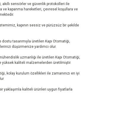
 akıllı sensörler ve güvenlik protokolleri ile
ma ve kapanma hareketleri, çevresel koşullara ve
mektedir.
stemimiz, kapının sessiz ve pürüzsüz bir şekilde
 dostu tasarımıyla üretilen Kapı Otomatiği,
tlerinizi düşürmenize yardımcı olur.
 mühendislik uzmanlığı ile üretilen Kapı Otomatiği,
yüksek kaliteli malzemelerden üretilmiştir.
ği, kolay kurulum özellikleri ile zamanınızı en iyi
lur
r yaklaşımla kaliteli ürünleri uygun fiyatlarla