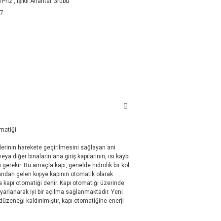
/Priz
,
Işıklı Anahtar Grubu
87
omatiği
lerinin harekete geçirilmesini sağlayan ani
ya diğer binaların ana giriş kapılarının, ısı kaybı
gerekir. Bu amaçla kapı, genelde hidrolik bir kol
şarıdan gelen kişiye kapının otomatik olarak
 kapı otomatiği denir. Kapı otomatiği üzerinde
i ayarlanarak iyi bir açılma sağlanmaktadır. Yeni
düzeneği kaldırılmıştır, kapı otomatiğine enerji