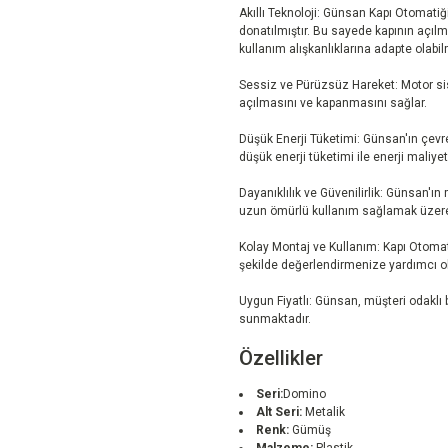
Akıllı Teknoloji: Günsan Kapı Otomatiği,
donatılmıştır. Bu sayede kapının açıl
kullanım alışkanlıklarına adapte olabil
Sessiz ve Pürüzsüz Hareket: Motor si
açılmasını ve kapanmasını sağlar.
Düşük Enerji Tüketimi: Günsan'ın çevre
düşük enerji tüketimi ile enerji maliye
Dayanıklılık ve Güvenilirlik: Günsan'ın
uzun ömürlü kullanım sağlamak üzere 
Kolay Montaj ve Kullanım: Kapı Otomati
şekilde değerlendirmenize yardımcı o
Uygun Fiyatlı: Günsan, müşteri odaklı bi
sunmaktadır.
Özellikler
Seri:
Domino
Alt Seri:
Metalik
Renk:
Gümüş