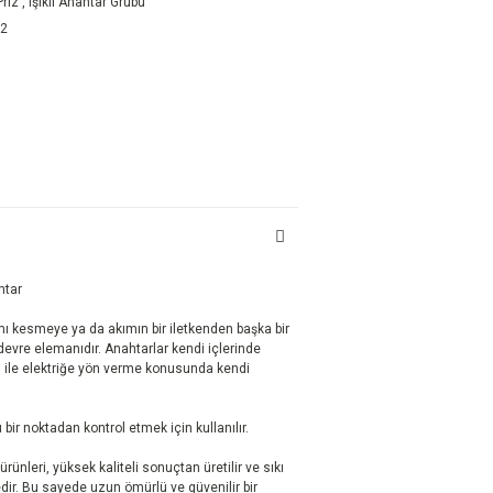
riz
,
Işıklı Anahtar Grubu
02
htar
ımı kesmeye ya da akımın bir iletkenden başka bir
devre elemanıdır. Anahtarlar kendi içlerinde
leri ile elektriğe yön verme konusunda kendi
ir noktadan kontrol etmek için kullanılır.
rünleri, yüksek kaliteli sonuçtan üretilir ve sıkı
dir. Bu sayede uzun ömürlü ve güvenilir bir