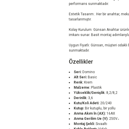
performans sunmaktadır.
Estetik Tasarım:. Her bir anahtar, me
tasarlanmıştır.
Kolay Kurulum: Günsan Anahtar ürünler
imkanı sunar. Basit montaj adımlarıyla 
Uygun Fiyatlı: Günsan, müşteri odaklı bi
sunmaktadır.
Özellikler
Seri:
Domino
Alt Seri:
Basic
Renk:
Krem
Malzeme:
Plastik
Yükseklik/Genişlik:
8,2/8,2
Derinlik:
3,6
Kutu/Koli Adeti:
20/240
Kutup:
Bir kutuplu, bir yollu
Anma Akım ln (AX):
16AX
Anma Gerilim Ue (V):
250V ̴
Montaj Şekli:
Sıvaaltı