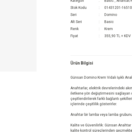
Kategori
Basic
,
Anahtar/P
Stok Kodu
01431201-1651
Seri
Domino
Alt Seri
Basic
Renk
Krem
Fiyat
355,90 TL + KDV
Ürün Bilgisi
Günsan Domino Krem Vidalı Işıklı Ana
Anahtarlar, elektrik devrelerindeki ak
iletkene yön değiştirmesini sağlayan 
çeşitlendirilerek farklı bağlantı şekil
içlerinde çeşitlilik gösterirler.
Anahtar bir lamba veya lamba grubunu b
Kalite ve Güvenilirlik: Günsan Anahtar ü
kalite kontrol süreçlerinden geçmekte