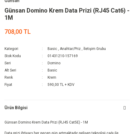
Günsan
Günsan Domino Krem Data Prizi (RJ45 Cat6) -
1M
708,00 TL
Kategori
Basic
,
Anahtar/Priz
,
İletişim Grubu
Stok Kodu
01431210-157169
Seri
Domino
Alt Seri
Basic
Renk
Krem
Fiyat
590,00 TL + KDV
Ürün Bilgisi
Günsan Domino Krem Data Prizi (RJ45 Cat5E) - 1M
Data prizi ihtiyacı her geçen gün artmaktadır gelişen teknoloji çağı ile