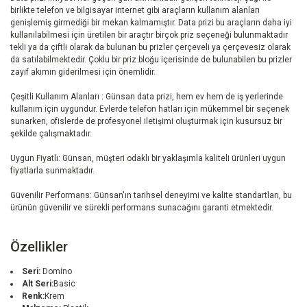
birlikte telefon ve bilgisayar internet gibi araçların kullanım alanları
genişlemiş girmediği bir mekan kalmamıştır. Data prizi bu araçların daha iyi
kullanılabilmesi için üretilen bir araçtır birçok priz seçeneği bulunmaktadır
tekli ya da çiftli olarak da bulunan bu prizler çerçeveli ya çerçevesiz olarak
da satılabilmektedir. Çoklu bir priz bloğu içerisinde de bulunabilen bu prizler
zayıf akımın giderilmesi için önemlidir.
Çeşitli Kullanım Alanları : Günsan data prizi, hem ev hem de iş yerlerinde
kullanım için uygundur. Evlerde telefon hatları için mükemmel bir seçenek
sunarken, ofislerde de profesyonel iletişimi oluşturmak için kusursuz bir
şekilde çalışmaktadır.
Uygun Fiyatlı: Günsan, müşteri odaklı bir yaklaşımla kaliteli ürünleri uygun
fiyatlarla sunmaktadır.
Güvenilir Performans: Günsan'ın tarihsel deneyimi ve kalite standartları, bu
ürünün güvenilir ve sürekli performans sunacağını garanti etmektedir.
Özellikler
Seri:
Domino
Alt Seri:
Basic
Renk:
Krem