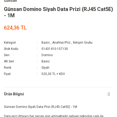
Günsan
Günsan Domino Siyah Data Prizi (RJ45 Cat5E)
- 1M
624,36 TL
Kategori
Basic
,
Anahtar/Priz
,
İletişim Grubu
Stok Kodu
01431410-157130
Seri
Domino
Alt Seri
Basic
Renk
Siyah
Fiyat
520,30 TL + KDV
Ürün Bilgisi
Günsan Domino Siyah Data Prizi (RJ45 Cat5E) - 1M
Data prizi ihtiyacı her geçen gün artmaktadır gelişen teknoloji çağı ile