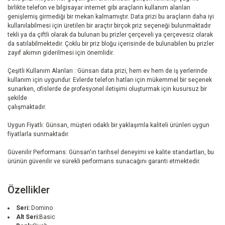
birlikte telefon ve bilgisayar internet gibi araçların kullanım alanları
genişlemiş girmediği bir mekan kalmamıştır. Data prizi bu araçların daha iyi
kullanılabilmesi için üretilen bir araçtır birçok priz seçeneği bulunmaktadır
tekli ya da çiftli olarak da bulunan bu prizler çerçeveli ya çerçevesiz olarak
da satılabilmektedir. Çoklu bir priz bloğu içerisinde de bulunabilen bu prizler
zayıf akımın giderilmesi için önemlidir.
Çeşitli Kullanım Alanları : Günsan data prizi, hem ev hem de iş yerlerinde
kullanım için uygundur. Evlerde telefon hatları için mükemmel bir seçenek
sunarken, ofislerde de profesyonel iletişimi oluşturmak için kusursuz bir
şekilde
çalışmaktadır.
Uygun Fiyatlı: Günsan, müşteri odaklı bir yaklaşımla kaliteli ürünleri uygun
fiyatlarla sunmaktadır.
Güvenilir Performans: Günsan'ın tarihsel deneyimi ve kalite standartları, bu
ürünün güvenilir ve sürekli performans sunacağını garanti etmektedir.
Özellikler
Seri:
Domino
Alt Seri:
Basic