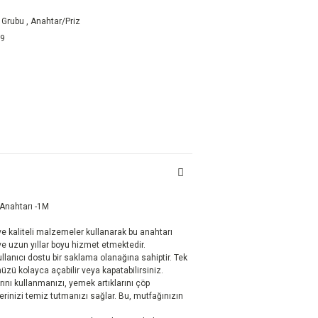
 Grubu
,
Anahtar/Priz
89
Anahtarı -1M
ve kaliteli malzemeler kullanarak bu anahtarı
 ve uzun yıllar boyu hizmet etmektedir.
ullanıcı dostu bir saklama olanağına sahiptir. Tek
ü kolayca açabilir veya kapatabilirsiniz.
ını kullanmanızı, yemek artıklarını çöp
rinizi temiz tutmanızı sağlar. Bu, mutfağınızın