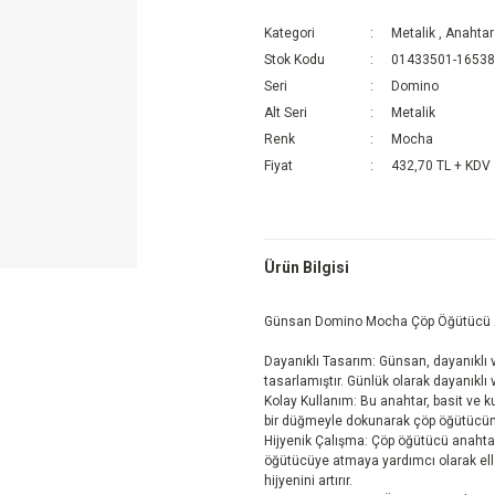
Kategori
Metalik
,
Anahtar
Stok Kodu
01433501-1653
Seri
Domino
Alt Seri
Metalik
Renk
Mocha
Fiyat
432,70 TL + KDV
Ürün Bilgisi
Günsan Domino Mocha Çöp Öğütücü 
Dayanıklı Tasarım: Günsan, dayanıklı 
tasarlamıştır. Günlük olarak dayanıklı
Kolay Kullanım: Bu anahtar, basit ve k
bir düğmeyle dokunarak çöp öğütücünüz
Hijyenik Çalışma: Çöp öğütücü anahtar
öğütücüye atmaya yardımcı olarak elle
hijyenini artırır.