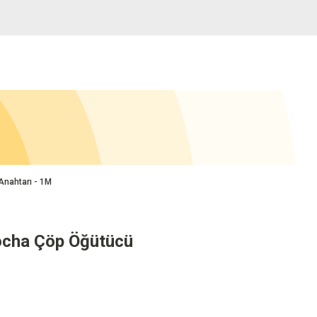
nahtarı - 1M
cha Çöp Öğütücü