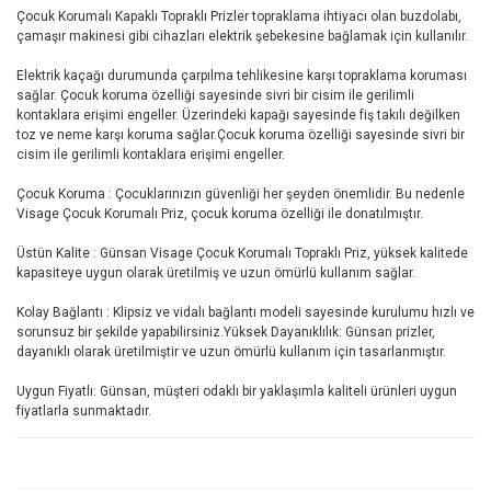
Çocuk Korumalı Kapaklı Topraklı Prizler topraklama ihtiyacı olan buzdolabı,
çamaşır makinesi gibi cihazları elektrik şebekesine bağlamak için kullanılır.
Elektrik kaçağı durumunda çarpılma tehlikesine karşı topraklama koruması
sağlar. Çocuk koruma özelliği sayesinde sivri bir cisim ile gerilimli
kontaklara erişimi engeller. Üzerindeki kapağı sayesinde fiş takılı değilken
toz ve neme karşı koruma sağlar.Çocuk koruma özelliği sayesinde sivri bir
cisim ile gerilimli kontaklara erişimi engeller.
Çocuk Koruma : Çocuklarınızın güvenliği her şeyden önemlidir. Bu nedenle
Visage Çocuk Korumalı Priz, çocuk koruma özelliği ile donatılmıştır.
Üstün Kalite : Günsan Visage Çocuk Korumalı Topraklı Priz, yüksek kalitede
kapasiteye uygun olarak üretilmiş ve uzun ömürlü kullanım sağlar.
Kolay Bağlantı : Klipsiz ve vidalı bağlantı modeli sayesinde kurulumu hızlı ve
sorunsuz bir şekilde yapabilirsiniz.Yüksek Dayanıklılık: Günsan prizler,
dayanıklı olarak üretilmiştir ve uzun ömürlü kullanım için tasarlanmıştır.
Uygun Fiyatlı: Günsan, müşteri odaklı bir yaklaşımla kaliteli ürünleri uygun
fiyatlarla sunmaktadır.